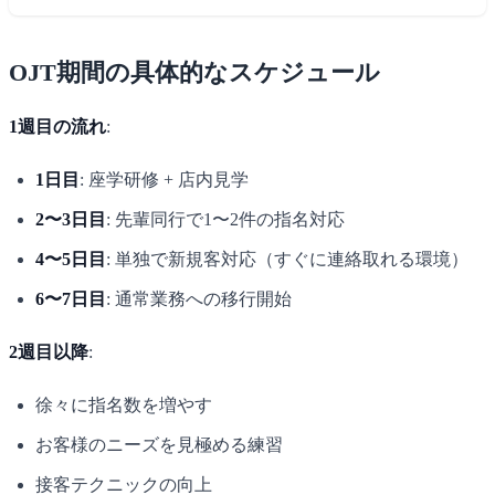
OJT期間の具体的なスケジュール
1週目の流れ
:
1日目
: 座学研修 + 店内見学
2〜3日目
: 先輩同行で1〜2件の指名対応
4〜5日目
: 単独で新規客対応（すぐに連絡取れる環境）
6〜7日目
: 通常業務への移行開始
2週目以降
:
徐々に指名数を増やす
お客様のニーズを見極める練習
接客テクニックの向上