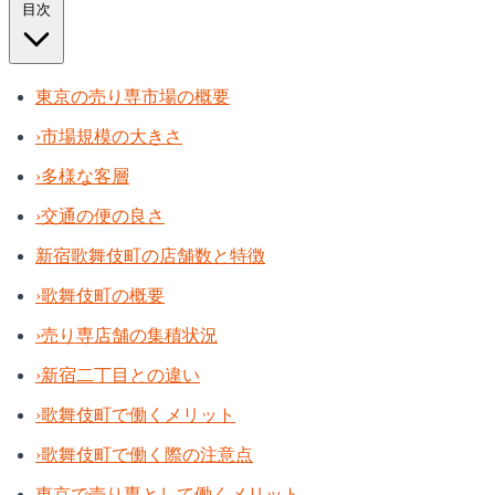
目次
東京の売り専市場の概要
›
市場規模の大きさ
›
多様な客層
›
交通の便の良さ
新宿歌舞伎町の店舗数と特徴
›
歌舞伎町の概要
›
売り専店舗の集積状況
›
新宿二丁目との違い
›
歌舞伎町で働くメリット
›
歌舞伎町で働く際の注意点
東京で売り専として働くメリット