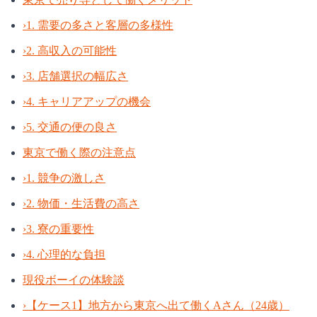
›
1. 需要の多さと客層の多様性
›
2. 高収入の可能性
›
3. 店舗選択の幅広さ
›
4. キャリアアップの機会
›
5. 交通の便の良さ
東京で働く際の注意点
›
1. 競争の激しさ
›
2. 物価・生活費の高さ
›
3. 寮の重要性
›
4. 心理的な負担
現役ボーイの体験談
›
【ケース1】地方から東京へ出て働くAさん（24歳）