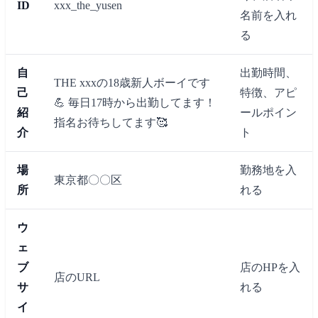
ID
xxx_the_yusen
名前を入れ
る
自
出勤時間、
THE xxxの18歳新人ボーイです
己
特徴、アピ
💪 毎日17時から出勤してます！
紹
ールポイン
指名お待ちしてます🥰
介
ト
場
勤務地を入
東京都〇〇区
所
れる
ウ
ェ
ブ
店のHPを入
店のURL
サ
れる
イ