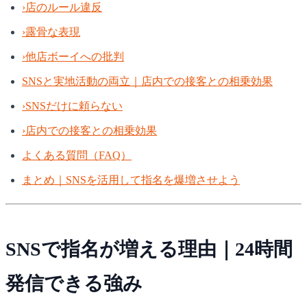
›
店のルール違反
›
露骨な表現
›
他店ボーイへの批判
SNSと実地活動の両立｜店内での接客との相乗効果
›
SNSだけに頼らない
›
店内での接客との相乗効果
よくある質問（FAQ）
まとめ｜SNSを活用して指名を爆増させよう
SNSで指名が増える理由｜24時間
発信できる強み