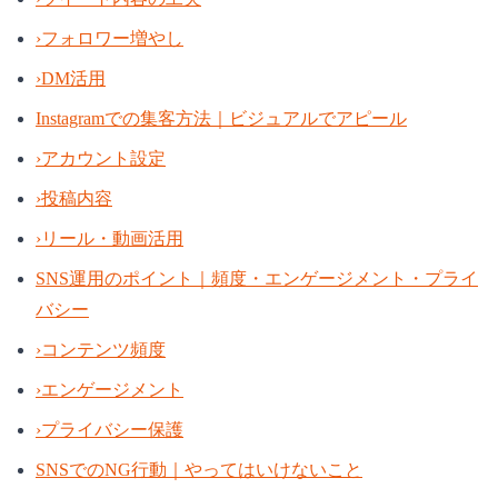
›
フォロワー増やし
›
DM活用
Instagramでの集客方法｜ビジュアルでアピール
›
アカウント設定
›
投稿内容
›
リール・動画活用
SNS運用のポイント｜頻度・エンゲージメント・プライ
バシー
›
コンテンツ頻度
›
エンゲージメント
›
プライバシー保護
SNSでのNG行動｜やってはいけないこと