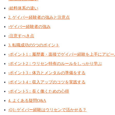
›
給料体系の違い
2. ゲイバー経験者の強みと注意点
›
ゲイバー経験者の強み
›
注意すべき点
3. 転職成功の5つのポイント
›
ポイント1：履歴書・面接でゲイバー経験を上手にアピー
›
ポイント2：ウリセン特有のルールをしっかり学ぶ
›
ポイント3：体力とメンタルの準備をする
›
ポイント4：収入アップのコツを実践する
›
ポイント5：長く働くための心得
4. よくある疑問Q&A
›
Q1: ゲイバー経験はウリセンで活かせる？