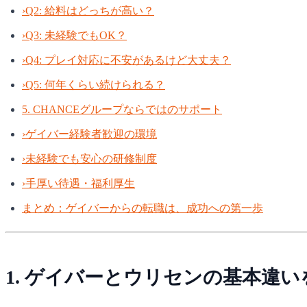
›
Q2: 給料はどっちが高い？
›
Q3: 未経験でもOK？
›
Q4: プレイ対応に不安があるけど大丈夫？
›
Q5: 何年くらい続けられる？
5. CHANCEグループならではのサポート
›
ゲイバー経験者歓迎の環境
›
未経験でも安心の研修制度
›
手厚い待遇・福利厚生
まとめ：ゲイバーからの転職は、成功への第一歩
1. ゲイバーとウリセンの基本違