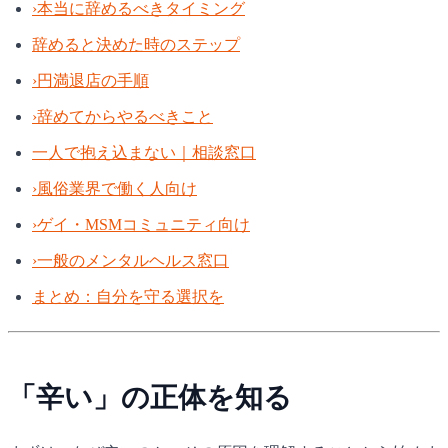
›
本当に辞めるべきタイミング
辞めると決めた時のステップ
›
円満退店の手順
›
辞めてからやるべきこと
一人で抱え込まない｜相談窓口
›
風俗業界で働く人向け
›
ゲイ・MSMコミュニティ向け
›
一般のメンタルヘルス窓口
まとめ：自分を守る選択を
「辛い」の正体を知る