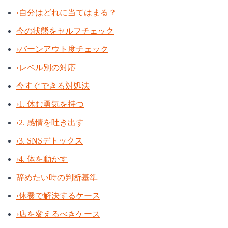
›
自分はどれに当てはまる？
今の状態をセルフチェック
›
バーンアウト度チェック
›
レベル別の対応
今すぐできる対処法
›
1. 休む勇気を持つ
›
2. 感情を吐き出す
›
3. SNSデトックス
›
4. 体を動かす
辞めたい時の判断基準
›
休養で解決するケース
›
店を変えるべきケース