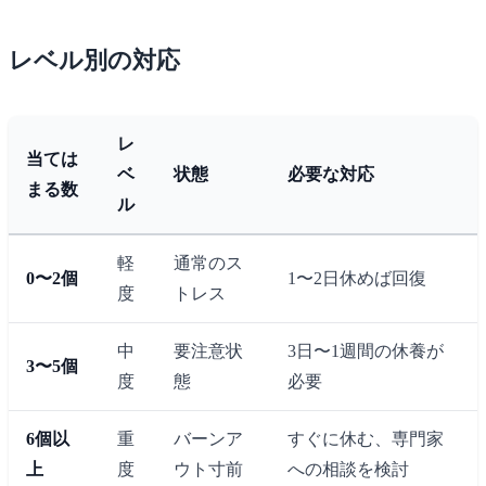
レベル別の対応
レ
当ては
ベ
状態
必要な対応
まる数
ル
軽
通常のス
0〜2個
1〜2日休めば回復
度
トレス
中
要注意状
3日〜1週間の休養が
3〜5個
度
態
必要
6個以
重
バーンア
すぐに休む、専門家
上
度
ウト寸前
への相談を検討