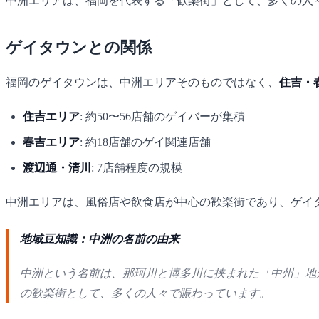
中洲エリアは、福岡を代表する「歓楽街」として、多くの人
ゲイタウンとの関係
福岡のゲイタウンは、中洲エリアそのものではなく、
住吉・
住吉エリア
: 約50〜56店舗のゲイバーが集積
春吉エリア
: 約18店舗のゲイ関連店舗
渡辺通・清川
: 7店舗程度の規模
中洲エリアは、風俗店や飲食店が中心の歓楽街であり、ゲイ
地域豆知識：中洲の名前の由来
中洲という名前は、那珂川と博多川に挟まれた「中州」地形
の歓楽街として、多くの人々で賑わっています。