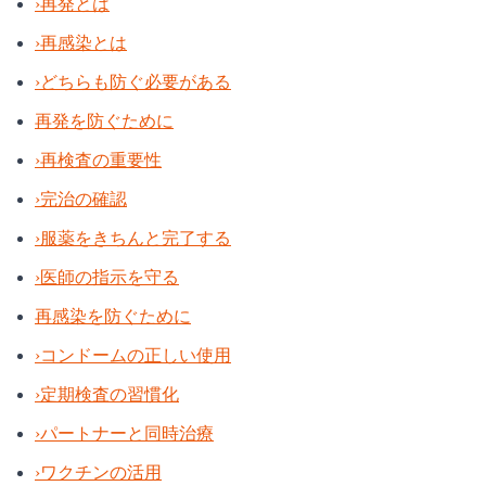
›
再発とは
›
再感染とは
›
どちらも防ぐ必要がある
再発を防ぐために
›
再検査の重要性
›
完治の確認
›
服薬をきちんと完了する
›
医師の指示を守る
再感染を防ぐために
›
コンドームの正しい使用
›
定期検査の習慣化
›
パートナーと同時治療
›
ワクチンの活用