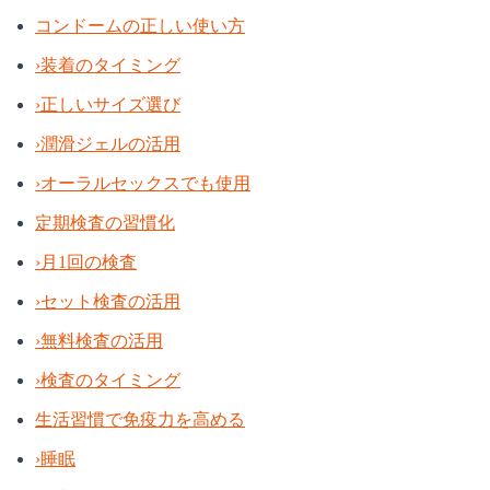
コンドームの正しい使い方
›
装着のタイミング
›
正しいサイズ選び
›
潤滑ジェルの活用
›
オーラルセックスでも使用
定期検査の習慣化
›
月1回の検査
›
セット検査の活用
›
無料検査の活用
›
検査のタイミング
生活習慣で免疫力を高める
›
睡眠