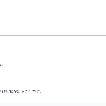
う。
再び症状が出ることです。