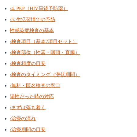
›
4. PEP（HIV事後予防薬）
›
5. 生活習慣での予防
性感染症検査の基本
›
検査項目（基本7項目セット）
›
検査部位（性器・咽頭・直腸）
›
検査頻度の目安
›
検査のタイミング（潜伏期間）
›
無料・匿名検査の窓口
陽性だった時の対応
›
まずは落ち着く
›
治療の流れ
›
治療期間の目安