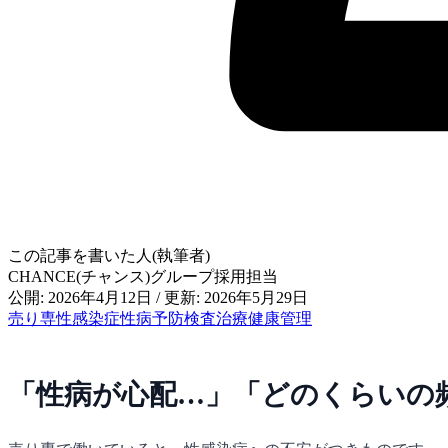
この記事を書いた人(執筆者)
CHANCE(チャンス)グループ採用担当
公開: 2026年4月12日
/
更新: 2026年5月29日
売り専
性感染症
性病
予防
検査
治療
健康管理
「性病が心配…」「どのくらいの