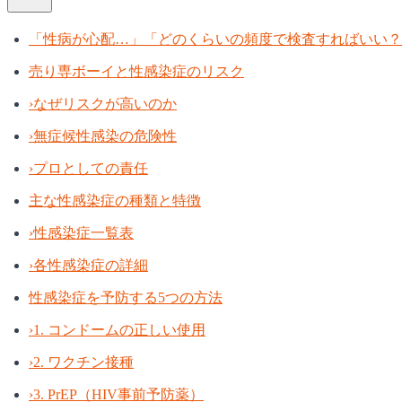
「性病が心配…」「どのくらいの頻度で検査すればいい？
売り専ボーイと性感染症のリスク
›
なぜリスクが高いのか
›
無症候性感染の危険性
›
プロとしての責任
主な性感染症の種類と特徴
›
性感染症一覧表
›
各性感染症の詳細
性感染症を予防する5つの方法
›
1. コンドームの正しい使用
›
2. ワクチン接種
›
3. PrEP（HIV事前予防薬）