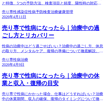
と特徴、5つの予防方法、検査項目と頻度、陽性時の対応ま
で、これ一つで全てわかる完全ガイド。自分を守る正しい知
売り専
性感染症
性病
予防
検査
治療
健康管理
識を身につけよう。
2026年4月11日
売り専で性病になったら｜治療中の過
ごし方とリカバリー
性病の治療中はどう過ごせばいい？治療中の過ごし方、休息
の取り方、メンタルケア、復帰の準備について徹底解説。治
療期間を有効に使って、元気に復帰するためのヒントを紹介
売り専
性病
治療
します。
2026年4月9日
売り専で性病になったら｜治療中の休
業と収入・復帰の目安
売り専で性病にかかった場合、仕事はどうすればいい？治療
中の休業期間、収入の確保、復帰のタイミングについて徹底
解説。安心して治療に専念するための情報を紹介します。