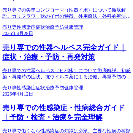
売り専での尖圭コンジローマ（性器イボ）について徹底解
説。カリフラワー状のイボの特徴、外用療法・外科的療法に
よる治療、再発予防、HPVワクチンによる予防まで。早期
売り専
性感染症
症状
治療
予防
健康管理
発見・早期治療が大切な完全ガイドです。
2026年4月28日
売り専での性器ヘルペス完全ガイド｜
症状・治療・予防・再発対策
売り専での性器ヘルペス（ヒパ疹）について徹底解説。初感
染・再発時の症状、抗ウイルス薬による治療、再発予防のポ
イント、お客様への影響まで。適切に管理すれば怖くない完
売り専
性感染症
症状
治療
予防
健康管理
全ガイドです。
2026年4月12日
売り専での性感染症・性病総合ガイド
｜予防・検査・治療を完全理解
売り専で働くなら性感染症の知識は必須。主要な性病の種類