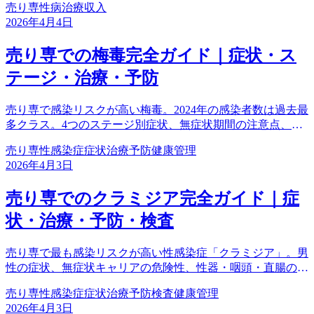
売り専
性病
治療
収入
2026年4月4日
売り専での梅毒完全ガイド｜症状・ス
テージ・治療・予防
売り専で感染リスクが高い梅毒。2024年の感染者数は過去最
多クラス。4つのステージ別症状、無症状期間の注意点、ペ
ニシリン治療、完治までの流れを徹底解説。
売り専
性感染症
症状
治療
予防
健康管理
2026年4月3日
売り専でのクラミジア完全ガイド｜症
状・治療・予防・検査
売り専で最も感染リスクが高い性感染症「クラミジア」。男
性の症状、無症状キャリアの危険性、性器・咽頭・直腸の検
査方法、抗生物質による治療、完治までの注意点を徹底解
売り専
性感染症
症状
治療
予防
検査
健康管理
説。放置すると不妊のリスクも。
2026年4月3日