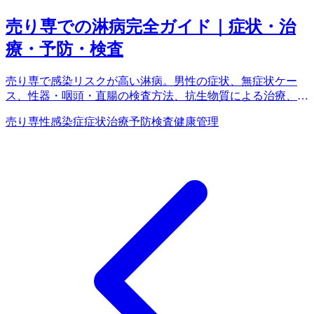
売り専での淋病完全ガイド｜症状・治
療・予防・検査
売り専で感染リスクが高い淋病。男性の症状、無症状ケー
ス、性器・咽頭・直腸の検査方法、抗生物質による治療、薬
剤耐性菌の問題、完治までの注意点を徹底解説。
売り専
性感染症
症状
治療
予防
検査
健康管理