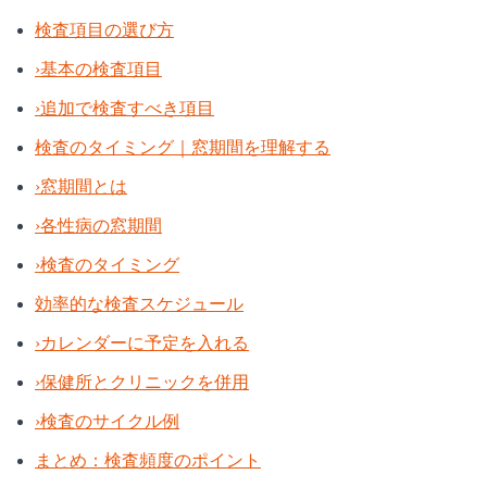
検査項目の選び方
›
基本の検査項目
›
追加で検査すべき項目
検査のタイミング｜窓期間を理解する
›
窓期間とは
›
各性病の窓期間
›
検査のタイミング
効率的な検査スケジュール
›
カレンダーに予定を入れる
›
保健所とクリニックを併用
›
検査のサイクル例
まとめ：検査頻度のポイント