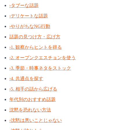
›
タブーな話題
›
デリケートな話題
›
やりがちなNG行動
話題の見つけ方・広げ方
›
1. 観察からヒントを得る
›
2. オープンクエスチョンを使う
›
3. 季節・時事ネタをストック
›
4. 共通点を探す
›
5. 相手の話から広げる
年代別のおすすめ話題
沈黙を恐れない方法
›
沈黙は悪いことじゃない