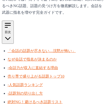
るべきNG話題、話題の見つけ方を徹底解説します。会話を
武器に指名を増やす完全ガイドです。
目次
「会話の話題が尽きない…沈黙が怖い」
なぜ会話で指名が決まるのか
›
会話力が収入に直結する理由
売り専で盛り上がる話題トップ10
›
人気話題ランキング
›
話題別の切り出し方
絶対NG！避けるべき話題リスト