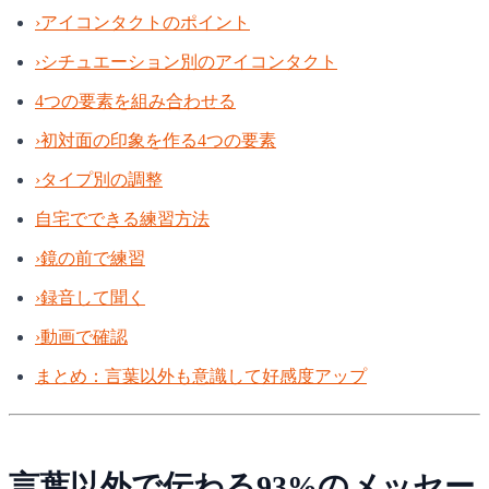
›
アイコンタクトのポイント
›
シチュエーション別のアイコンタクト
4つの要素を組み合わせる
›
初対面の印象を作る4つの要素
›
タイプ別の調整
自宅でできる練習方法
›
鏡の前で練習
›
録音して聞く
›
動画で確認
まとめ：言葉以外も意識して好感度アップ
言葉以外で伝わる93%のメッセー