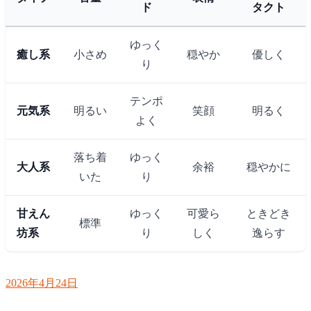
ド
タクト
ゆっく
癒し系
小さめ
穏やか
優しく
り
テンポ
元気系
明るい
笑顔
明るく
よく
落ち着
ゆっく
大人系
余裕
穏やかに
いた
り
甘えん
ゆっく
可愛ら
ときどき
標準
坊系
り
しく
逸らす
2026年4月24日