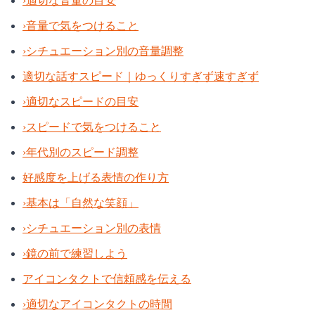
›
適切な音量の目安
›
音量で気をつけること
›
シチュエーション別の音量調整
適切な話すスピード｜ゆっくりすぎず速すぎず
›
適切なスピードの目安
›
スピードで気をつけること
›
年代別のスピード調整
好感度を上げる表情の作り方
›
基本は「自然な笑顔」
›
シチュエーション別の表情
›
鏡の前で練習しよう
アイコンタクトで信頼感を伝える
›
適切なアイコンタクトの時間