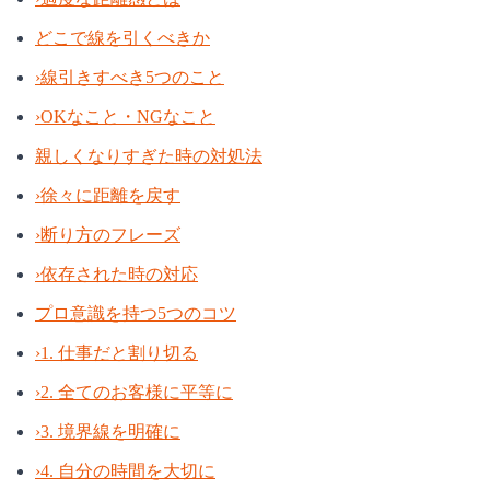
どこで線を引くべきか
›
線引きすべき5つのこと
›
OKなこと・NGなこと
親しくなりすぎた時の対処法
›
徐々に距離を戻す
›
断り方のフレーズ
›
依存された時の対応
プロ意識を持つ5つのコツ
›
1. 仕事だと割り切る
›
2. 全てのお客様に平等に
›
3. 境界線を明確に
›
4. 自分の時間を大切に