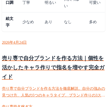
口調
丁寧
明るい
可愛い
い
絵文
少なめ
あり
なし
多め
字
2026年4月24日
売り専で自分ブランドを作る方法｜個性を
活かしたキャラ作りで指名を増やす完全ガ
イド
売り専で自分ブランドを作る方法を徹底解説。自分の強みの
見つけ方、人気の5つのキャラタイプ、ブランド作りの3ステ
ップ、差別化のポイントまで。自分らしさを活かして指名を
売り専
指名
稼ぎ方