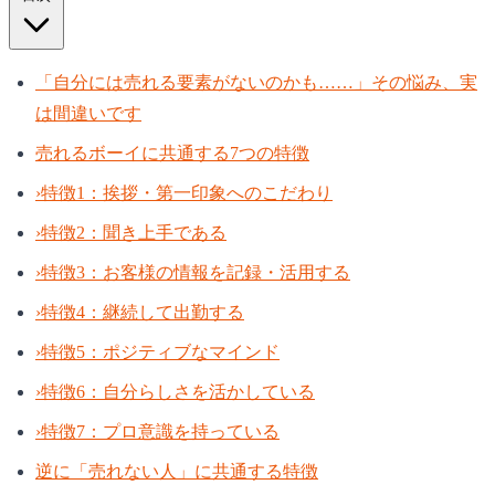
「自分には売れる要素がないのかも……」その悩み、実
は間違いです
売れるボーイに共通する7つの特徴
›
特徴1：挨拶・第一印象へのこだわり
›
特徴2：聞き上手である
›
特徴3：お客様の情報を記録・活用する
›
特徴4：継続して出勤する
›
特徴5：ポジティブなマインド
›
特徴6：自分らしさを活かしている
›
特徴7：プロ意識を持っている
逆に「売れない人」に共通する特徴