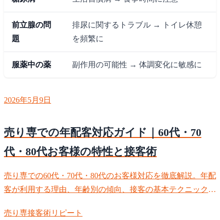
前立腺の問
排尿に関するトラブル → トイレ休憩
題
を頻繁に
服薬中の薬
副作用の可能性 → 体調変化に敏感に
2026年5月9日
売り専での年配客対応ガイド｜60代・70
代・80代お客様の特性と接客術
売り専での60代・70代・80代のお客様対応を徹底解説。年配
客が利用する理由、年齢別の傾向、接客の基本テクニック、
身体的配慮、会話のポイントまで。年配客はリピート率が高
売り専
接客術
リピート
く、大切にすべき顧客層です。適切な接客術を身につけて、