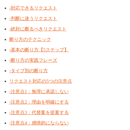
›
対応できるリクエスト
›
判断に迷うリクエスト
›
絶対に断るべきリクエスト
断り方のテクニック
›
基本の断り方【5ステップ】
›
断り方の実践フレーズ
›
タイプ別の断り方
リクエスト対応の5つの注意点
›
注意点1：無理に承諾しない
›
注意点2：理由を明確にする
›
注意点3：代替案を提案する
›
注意点4：感情的にならない