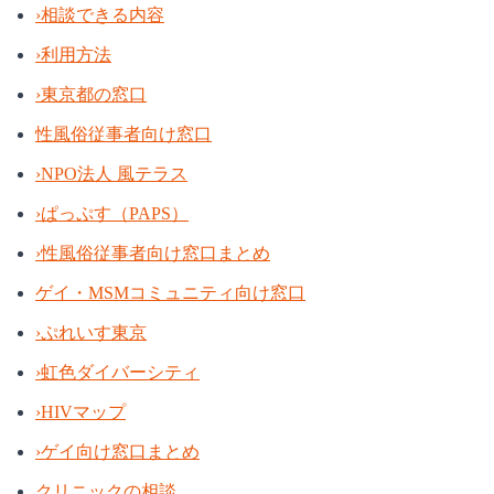
›
相談できる内容
›
利用方法
›
東京都の窓口
性風俗従事者向け窓口
›
NPO法人 風テラス
›
ぱっぷす（PAPS）
›
性風俗従事者向け窓口まとめ
ゲイ・MSMコミュニティ向け窓口
›
ぷれいす東京
›
虹色ダイバーシティ
›
HIVマップ
›
ゲイ向け窓口まとめ
クリニックの相談