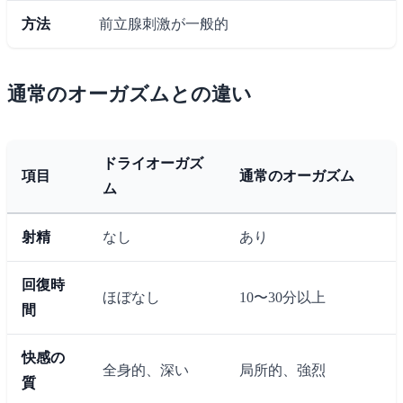
方法
前立腺刺激が一般的
通常のオーガズムとの違い
ドライオーガズ
項目
通常のオーガズム
ム
射精
なし
あり
回復時
ほぼなし
10〜30分以上
間
快感の
全身的、深い
局所的、強烈
質