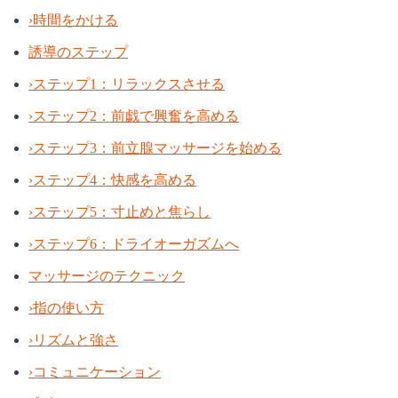
›
時間をかける
誘導のステップ
›
ステップ1：リラックスさせる
›
ステップ2：前戯で興奮を高める
›
ステップ3：前立腺マッサージを始める
›
ステップ4：快感を高める
›
ステップ5：寸止めと焦らし
›
ステップ6：ドライオーガズムへ
マッサージのテクニック
›
指の使い方
›
リズムと強さ
›
コミュニケーション