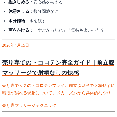
抱きしめる
：安心感を与える
休憩させる
：数分間静かに
水分補給
：水を渡す
声をかける
：「すごかったね」「気持ちよかった？」
2026年4月15日
売り専でのトコロテン完全ガイド｜前立腺
マッサージで射精なしの快感
売り専で人気のトコロテンプレイ。前立腺刺激で射精せずに
精液が漏れる現象について、メカニズムから具体的なやり
方、コツまで徹底解説。お客様を驚かせるテクニックを身に
売り専
マッサージ
テクニック
つけよう。