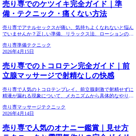
売り専でのケツイキ完全ガイド｜準
備・テクニック・痛くない方法
売り専でアナルセックスが痛い、気持ちよくなれないと悩ん
でいませんか？正しい準備、リラックス法、ローションの使
い方、痛くないテクニックを徹底解説。ネコ（受け）ポジシ
売り専
準備
テクニック
ョンのボーイ必見の完全ガイド。
2026年4月15日
売り専でのトコロテン完全ガイド｜前
立腺マッサージで射精なしの快感
売り専で人気のトコロテンプレイ。前立腺刺激で射精せずに
精液が漏れる現象について、メカニズムから具体的なやり
方、コツまで徹底解説。お客様を驚かせるテクニックを身に
売り専
マッサージ
テクニック
つけよう。
2026年4月14日
売り専で人気のオナニー鑑賞｜見せ方