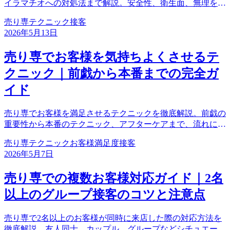
イラマチオへの対処法まで解説。安全性、衛生面、無理をし
ない対応の大切さを中心に、接客の観点から実践的なノウハ
売り専
テクニック
接客
ウを紹介します。
2026年5月13日
売り専でお客様を気持ちよくさせるテ
クニック｜前戯から本番までの完全ガ
イド
売り専でお客様を満足させるテクニックを徹底解説。前戯の
重要性から本番のテクニック、アフターケアまで、流れに沿
って具体的に紹介。現役ボーイの声も交えて、実践的なノウ
売り専
テクニック
お客様
満足度
接客
ハウをお届けします。
2026年5月7日
売り専での複数お客様対応ガイド｜2名
以上のグループ接客のコツと注意点
売り専で2名以上のお客様が同時に来店した際の対応方法を
徹底解説。友人同士、カップル、グループなどシチュエーシ