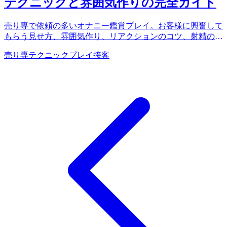
テクニックと雰囲気作りの完全ガイド
売り専で依頼の多いオナニー鑑賞プレイ。お客様に興奮して
もらう見せ方、雰囲気作り、リアクションのコツ、射精のタ
イミングまで徹底解説。リピート率を上げるテクニックを身
売り専
テクニック
プレイ
接客
につけよう。