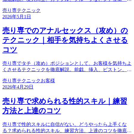
ョン別の接客テクニック、会話の振り方、プレイ中の注意点
売り専
テクニック
まで。複数お客様対応をマスターして、幅広いリクエストに
2026年5月1日
応えられるボーイになりましょう。
売り専でのアナルセックス（攻め）の
テクニック｜相手を気持ちよくさせる
コツ
売り専でタチ（攻め）ポジションとして、お客様を気持ちよ
くさせるテクニックを徹底解説。前戯、挿入、ピストン、事
後のケアまで。リラックスさせることが一番大切です。
売り専
テクニック
お客様
2026年4月29日
売り専で求められる性的スキル｜練習
方法と上達のコツ
売り専で性的スキルに自信がない、どうやったら上手くな
る？求められる性的スキル、練習方法、上達のコツを徹底解