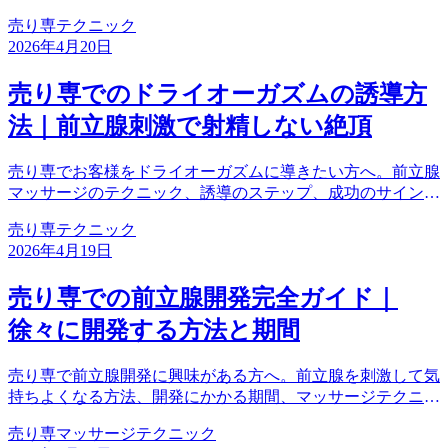
説。経験を重ねれば誰でも上達します。
売り専
テクニック
2026年4月20日
売り専でのドライオーガズムの誘導方
法｜前立腺刺激で射精しない絶頂
売り専でお客様をドライオーガズムに導きたい方へ。前立腺
マッサージのテクニック、誘導のステップ、成功のサイン、
注意点まで徹底解説。お客様に特別な快感体験を提供しよ
売り専
テクニック
う。
2026年4月19日
売り専での前立腺開発完全ガイド｜
徐々に開発する方法と期間
売り専で前立腺開発に興味がある方へ。前立腺を刺激して気
持ちよくなる方法、開発にかかる期間、マッサージテクニッ
ク、注意点まで徹底解説。ドライオーガズムへの道を歩も
売り専
マッサージ
テクニック
う。