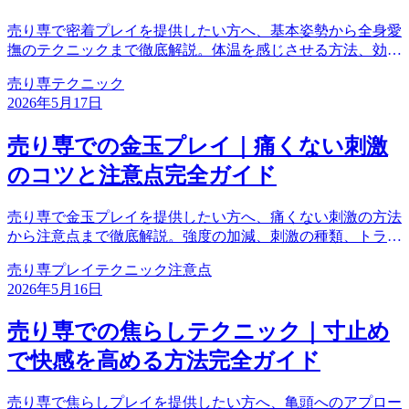
売り専で密着プレイを提供したい方へ、基本姿勢から全身愛
撫のテクニックまで徹底解説。体温を感じさせる方法、効果
的なポジション、リラックスさせるコツを紹介。肌と肌の接
売り専
テクニック
触でお客様と深く繋がる方法を身につけましょう。
2026年5月17日
売り専での金玉プレイ｜痛くない刺激
のコツと注意点完全ガイド
売り専で金玉プレイを提供したい方へ、痛くない刺激の方法
から注意点まで徹底解説。強度の加減、刺激の種類、トラブ
ル回避のコツを紹介。安全にお客様を気持ちよくさせるテク
売り専
プレイ
テクニック
注意点
ニックを身につけましょう。
2026年5月16日
売り専での焦らしテクニック｜寸止め
で快感を高める方法完全ガイド
売り専で焦らしプレイを提供したい方へ、亀頭へのアプロー