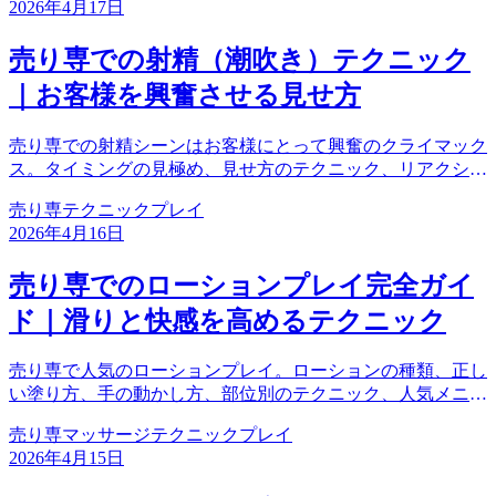
2026年4月17日
売り専での射精（潮吹き）テクニック
｜お客様を興奮させる見せ方
売り専での射精シーンはお客様にとって興奮のクライマック
ス。タイミングの見極め、見せ方のテクニック、リアクショ
ン、事後のケアまで徹底解説。満足度を高めるテクニックを
売り専
テクニック
プレイ
身につけよう。
2026年4月16日
売り専でのローションプレイ完全ガイ
ド｜滑りと快感を高めるテクニック
売り専で人気のローションプレイ。ローションの種類、正し
い塗り方、手の動かし方、部位別のテクニック、人気メニュ
ーまで徹底解説。お客様をとろとろにするテクニックを身に
売り専
マッサージ
テクニック
プレイ
つけよう。
2026年4月15日