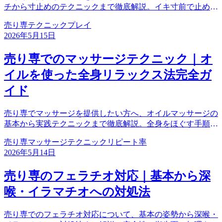
チから寸止めのテクニックまで徹底解説。イキ寸前で止める
タイミング、刺激の種類、効果的な声掛けなど、実践的なノ
売り専
テクニック
プレイ
ウハウを紹介。お客様を限界へ導くテクニックを身につけま
2026年5月15日
しょう。
売り専でのマッサージテクニック｜オ
イルを使った全身リラックス法完全ガ
イド
売り専でマッサージを提供したい方へ、オイルマッサージの
基本から実践テクニックまで徹底解説。全身をほぐす手順、
力加減のコツ、リラックス効果でリピート率を上げる方法を
売り専
マッサージ
テクニック
リピート率
紹介。初心者でも今日から実践できる具体的なステップを分
2026年5月14日
かりやすくお伝えします。
売り専のフェラチオ対応｜基本から深
喉・イラマチオへの対処法
売り専でのフェラチオ対応について、基本の姿勢から深喉・