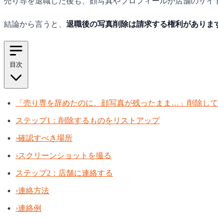
売り専を退職した後も、顔写真やプロフィールが店舗のサイ
結論から言うと、
退職後の写真削除は請求する権利がありま
目次
「売り専を辞めたのに、顔写真が残ったまま…」削除して
ステップ1：削除するものをリストアップ
›
確認すべき場所
›
スクリーンショットを撮る
ステップ2：店舗に連絡する
›
連絡方法
›
連絡例