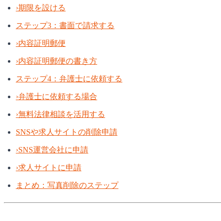
›
期限を設ける
ステップ3：書面で請求する
›
内容証明郵便
›
内容証明郵便の書き方
ステップ4：弁護士に依頼する
›
弁護士に依頼する場合
›
無料法律相談を活用する
SNSや求人サイトの削除申請
›
SNS運営会社に申請
›
求人サイトに申請
まとめ：写真削除のステップ