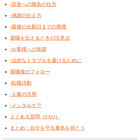
›
店長への報告の仕方
›
感謝の伝え方
›
最後の出勤日までの態度
退職を伝えるときの注意点
›
お客様への挨拶
›
法的なトラブルを避けるために
退職後のフォロー
›
転職活動
›
人脈の活用
›
メンタルケア
よくある質問（FAQ）
まとめ：自分を守る勇気を持とう