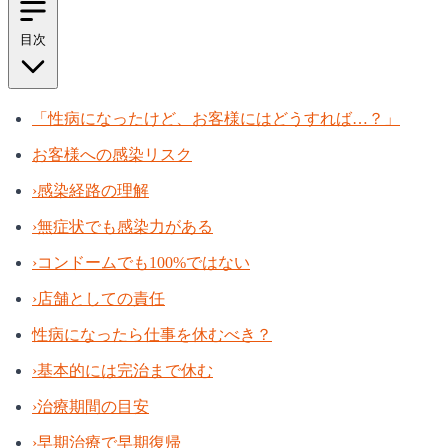
目次
「性病になったけど、お客様にはどうすれば…？」
お客様への感染リスク
›
感染経路の理解
›
無症状でも感染力がある
›
コンドームでも100%ではない
›
店舗としての責任
性病になったら仕事を休むべき？
›
基本的には完治まで休む
›
治療期間の目安
›
早期治療で早期復帰