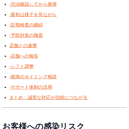
›
完治確認してから復帰
›
最初は様子を見ながら
›
定期検査の継続
›
予防対策の徹底
店舗との連携
›
店舗への報告
›
シフト調整
›
復帰のタイミング相談
›
サポート体制の活用
まとめ：誠実な対応が信頼につながる
お客様への感染リスク