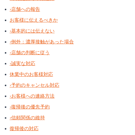
›
店舗への報告
お客様に伝えるべきか
›
基本的には伝えない
›
例外：濃厚接触があった場合
›
店舗の判断に従う
›
誠実な対応
休業中のお客様対応
›
予約のキャンセル対応
›
お客様への連絡方法
›
復帰後の優先予約
›
信頼関係の維持
復帰後の対応